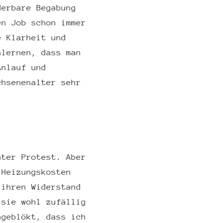
derbare Begabung
en Job schon immer
e Klarheit und
nlernen, dass man
Anlauf und
chsenenalter sehr
nter Protest. Aber
 Heizungskosten
 ihren Widerstand
 sie wohl zufällig
ngeblökt, dass ich