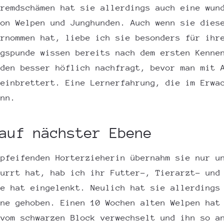
Fremdschämen hat sie allerdings auch eine wun
von Welpen und Junghunden. Auch wenn sie dies
ernommen hat, liebe ich sie besonders für ihr
ngspunde wissen bereits nach dem ersten Kenne
nden besser höflich nachfragt, bevor man mit 
reinbrettert. Eine Lernerfahrung, die im Erwa
ann.
auf nächster Ebene
rpfeifenden Horterzieherin übernahm sie nur u
murrt hat, hab ich ihr Futter-, Tierarzt- und
ie hat eingelenkt. Neulich hat sie allerdings
ene gehoben. Einen 10 Wochen alten Welpen hat
 vom schwarzen Block verwechselt und ihn so a