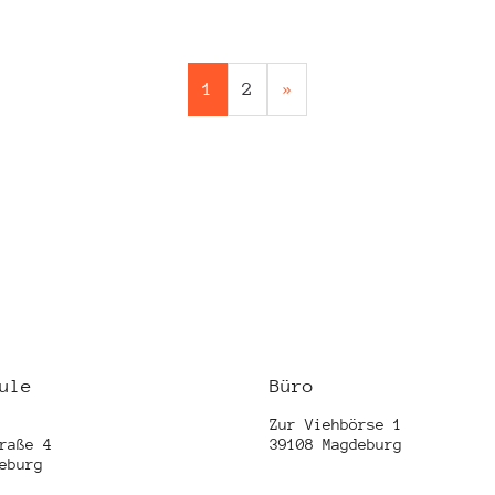
Seitennumme
1
2
»
der
Beiträge
ule
Büro
Zur Viehbörse 1
raße 4
39108 Magdeburg
eburg