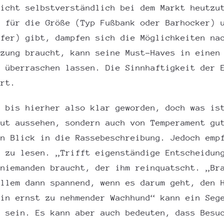
Nicht selbstverständlich bei dem Markt heutzu
z für die Größe (Typ Fußbank oder Barhocker) 
rfer) gibt, dampfen sich die Möglichkeiten na
tzung braucht, kann seine Must-Haves in einen
h überraschen lassen. Die Sinnhaftigkeit der 
ert.
t bis hierher also klar geworden, doch was is
gut aussehen, sondern auch von Temperament gu
in Blick in die Rassebeschreibung. Jedoch emp
n zu lesen. „Trifft eigenständige Entscheidun
 niemanden braucht, der ihm reinquatscht. „Br
allem dann spannend, wenn es darum geht, den 
Ein ernst zu nehmender Wachhund“ kann ein Seg
r sein. Es kann aber auch bedeuten, dass Besu