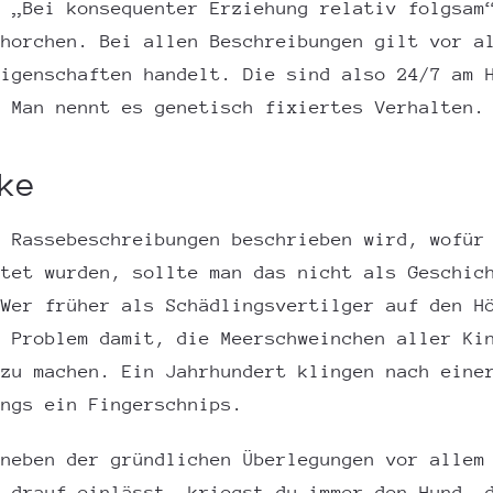
. „Bei konsequenter Erziehung relativ folgsam
fhorchen. Bei allen Beschreibungen gilt vor a
Eigenschaften handelt. Die sind also 24/7 am 
. Man nennt es genetisch fixiertes Verhalten.
ke
n Rassebeschreibungen beschrieben wird, wofür
htet wurden, sollte man das nicht als Geschic
 Wer früher als Schädlingsvertilger auf den H
n Problem damit, die Meerschweinchen aller Ki
 zu machen. Ein Jahrhundert klingen nach eine
ings ein Fingerschnips.
 neben der gründlichen Überlegungen vor allem
h drauf einlässt, kriegst du immer den Hund, 