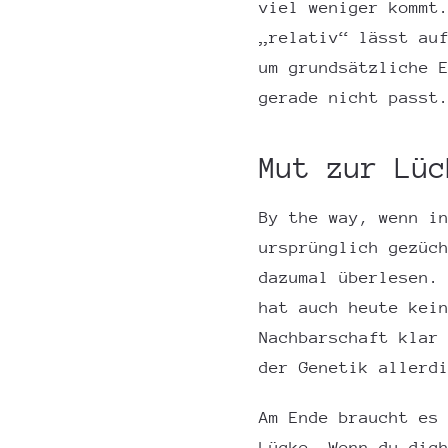
viel weniger kommt
„relativ“ lässt au
um grundsätzliche 
gerade nicht passt
Mut zur Lüc
By the way, wenn i
ursprünglich gezüc
dazumal überlesen.
hat auch heute kei
Nachbarschaft klar
der Genetik allerd
Am Ende braucht es
Lücke. Wenn du dic