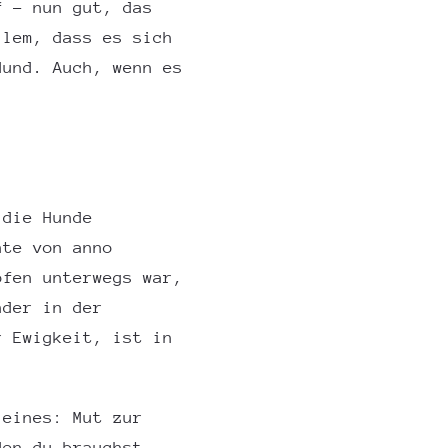
“ – nun gut, das
llem, dass es sich
Hund. Auch, wenn es
 die Hunde
hte von anno
öfen unterwegs war,
nder in der
r Ewigkeit, ist in
 eines: Mut zur
den du brauchst.