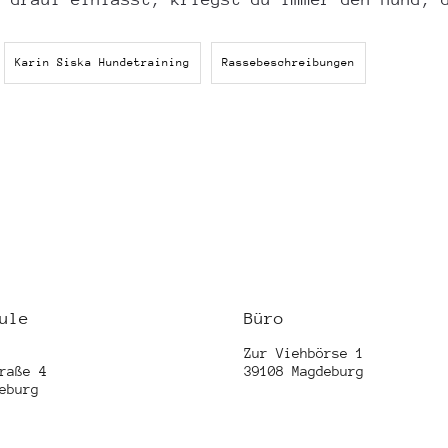
Karin Siska Hundetraining
Rassebeschreibungen
ule
Büro
Zur Viehbörse 1
raße 4
39108 Magdeburg
eburg