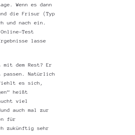
tage. Wenn es dann
und die Frisur (Typ
ch und nach ein.
 Online-Test
Ergebnisse lasse
t mit dem Rest? Er
t passen. Natürlich
fiehlt es sich,
gen“ heißt
aucht viel
Hund auch mal zur
en für
ch zukünftig sehr